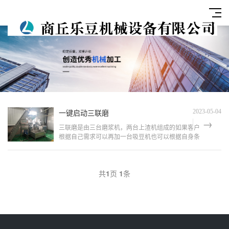
一键启动三联磨
2023-05-04
三联磨是由三台磨浆机，两台上渣机组成的如果客户
根据自己需求可以再加一台吸豆机也可以根据自身条
件设置两联磨两联磨就是两台磨浆机和一台上渣机组
成磨浆机型号：150型号（220V电压） 180型号和
200型...
共
1
页
1
条