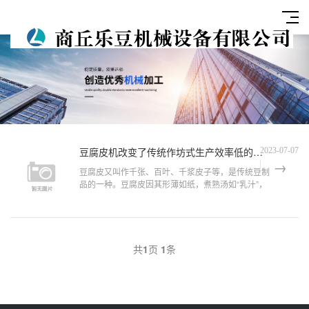
豆腐皮机改变了传统作坊式生产效率低的状况
2023-07-07
豆腐皮又叫作千张、百叶、千浆皮子等，是传统豆制
品的一种。豆腐皮因其形薄如纸，煮熟汤如“乳汁”，
越煮越软，但不糊汤，口感柔软有韧性，味道清香，
且含有丰富的蛋白质等营养成分受到许多消费者的青
睐。 传统...
共
1
页
1
条