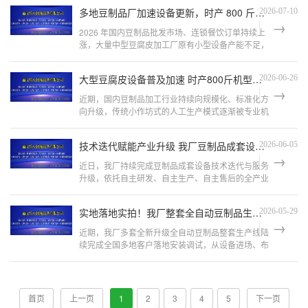
杂、维修配件昂贵、对生
多地豆制品厂加速设备更新，时产 800 斤实用型豆皮生产线成扩产主流
2026-07-10
2026 年国内豆制品批发市场、连锁餐饮订单持续上
涨，大量中型豆腐皮加工厂原有小型设备产能不足，
无法承接大批量供货，设备升级需求迎来集中爆发。
走访多家豆制品设备
大型豆腐皮设备普及加速 时产800斤机型成中小型加工厂升级首选
2026-06-26
近期，国内豆制品加工行业持续向规模化、标准化方
向升级，传统小作坊式的人工生产模式逐渐被专业机
械设备替代。随着市场需求量逐年增加，商超配送、
农贸市场批发、餐饮供应
技术迭代赋能产业升级 我厂豆制品成套设备全国服务保障再升级
2026-06-05
近日，我厂持续完成豆制品成套设备技术迭代与服务
升级，依托自主研发、自主生产、自主售后的全产业
链优势，为全国豆制品加工企业、中小型作坊、创业
商户提供标准化全自动豆
实地落地实拍！我厂整套全自动豆制品生产线多地批量投产，设备稳定性获市场认可
2026-05-29
近期，我厂多套全新升级全自动豆制品整套生产线陆
续完成全国多地客户落地安装调试，从设备进场、布
局规划、管道对接、整机调试到成功出成品一次性圆
满完工。现场设备运行稳
首页
上一页
1
2
3
4
5
下一页