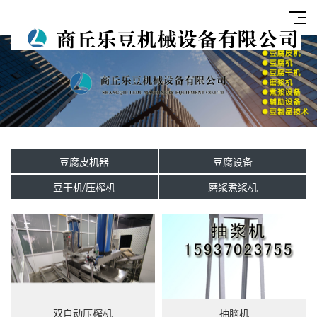
豆腐皮机器
豆腐设备
豆干机/压榨机
磨浆煮浆机
双自动压榨机
抽脑机