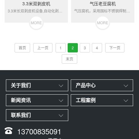
3.3米双剥皮机
气压老豆腐机
3.3米长双剥皮机设备,自动化剥皮设备,带风箱,一遍剥皮！
气压腐机，采用国标不锈钢焊制，可压榨5-17公分厚度的豆腐，...
MORE
MORE
首页
上一页
1
2
3
4
下一页
末页
关于我们
产品中心
新闻资讯
工程案例
联系我们
13700835091